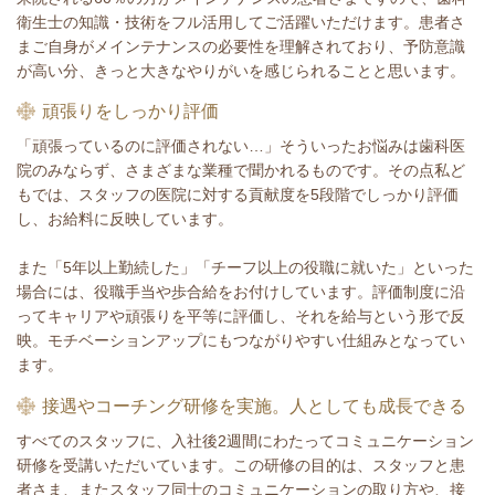
衛生士の知識・技術をフル活用してご活躍いただけます。患者さ
まご自身がメインテナンスの必要性を理解されており、予防意識
が高い分、きっと大きなやりがいを感じられることと思います。
頑張りをしっかり評価
「頑張っているのに評価されない…」そういったお悩みは歯科医
院のみならず、さまざまな業種で聞かれるものです。その点私ど
もでは、スタッフの医院に対する貢献度を5段階でしっかり評価
し、お給料に反映しています。
また「5年以上勤続した」「チーフ以上の役職に就いた」といった
場合には、役職手当や歩合給をお付けしています。評価制度に沿
ってキャリアや頑張りを平等に評価し、それを給与という形で反
映。モチベーションアップにもつながりやすい仕組みとなってい
ます。
接遇やコーチング研修を実施。人としても成長できる
すべてのスタッフに、入社後2週間にわたってコミュニケーション
研修を受講いただいています。この研修の目的は、スタッフと患
者さま、またスタッフ同士のコミュニケーションの取り方や、接